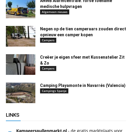
ANWB Alarmcentrale: forse toename
medische hulpvragen
Algemeen nieuws
Negen op de tien camperaars zouden direct
opnieuw een camper kopen
Campers
Creëer je eigen sfeer met Kussenatelier Zit
& Zo
Campers
Camping Playamonte in Navarrés (Valencia)
Campings Spanje
LINKS
Kampeerspullenmarkt.nl
- de gratis marktplaats voor