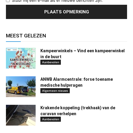
Stuur mij een e-mail als er nieuwe berichten zijn.
MEEST GELEZEN
Kampeerwinkels – Vind een kampeerwinkel
in de buurt
Aanbevolen
ANWB Alarmcentrale: forse toename
medische hulpvragen
Algemeen nieuws
Krakende koppeling (trekhaak) van de
caravan verhelpen
Aanbevolen