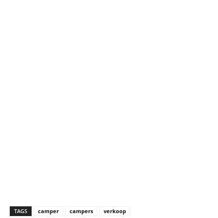
TAGS
camper
campers
verkoop