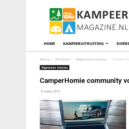
KampeerMagazine
HOME
KAMPEERUITRUSTING
DIVER
Home
Diversen
Algemeen nieuws
CamperHom
Algemeen nieuws
CamperHomie community vo
8 maart 2019