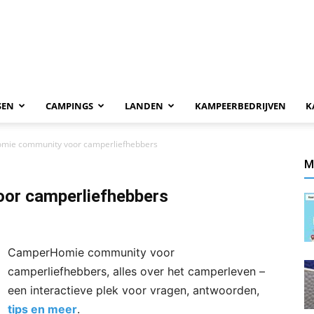
SEN
CAMPINGS
LANDEN
KAMPEERBEDRIJVEN
K
ie community voor camperliefhebbers
M
or camperliefhebbers
CamperHomie community voor
camperliefhebbers, alles over het camperleven –
een interactieve plek voor vragen, antwoorden,
tips en meer
.