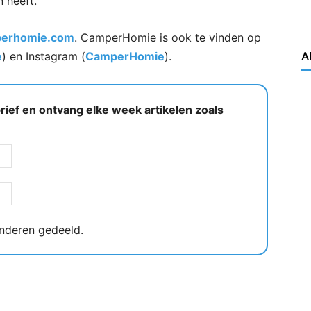
 heeft.
erhomie.com
. CamperHomie is ook te vinden op
e
) en Instagram (
CamperHomie
).
A
ief en ontvang elke week artikelen zoals
nderen gedeeld.