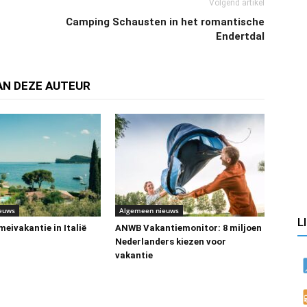
Volgend artikel
Camping Schausten in het romantische
Endertdal
AN DEZE AUTEUR
euws
Algemeen nieuws
L
eivakantie in Italië
ANWB Vakantiemonitor: 8 miljoen
Nederlanders kiezen voor
vakantie