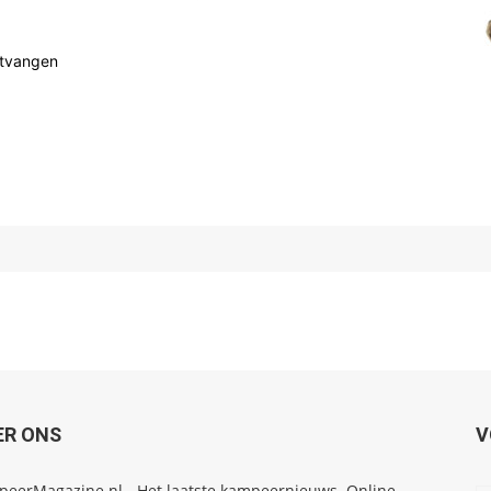
ntvangen
ER ONS
V
eerMagazine.nl - Het laatste kampeernieuws. Online