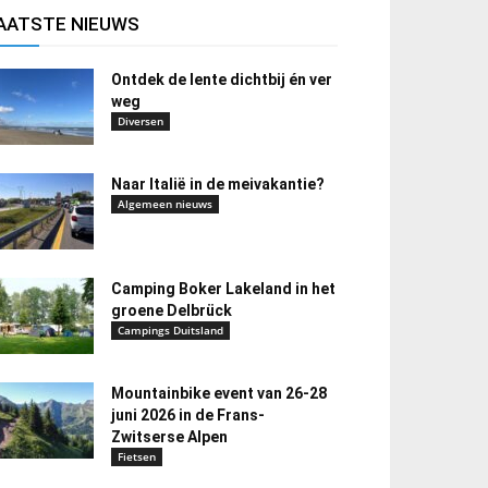
AATSTE NIEUWS
Ontdek de lente dichtbij én ver
weg
Diversen
Naar Italië in de meivakantie?
Algemeen nieuws
Camping Boker Lakeland in het
groene Delbrück
Campings Duitsland
Mountainbike event van 26-28
juni 2026 in de Frans-
Zwitserse Alpen
Fietsen