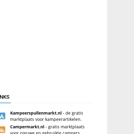
INKS
Kampeerspullenmarkt.nl
- de gratis
marktplaats voor kampeerartikelen.
Campermarkt.nl
- gratis marktplaats
voor nieuwe en gebruikte campers.