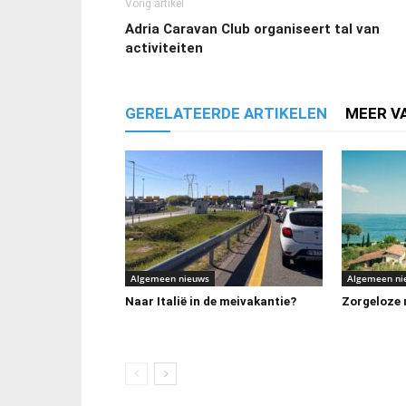
Vorig artikel
Adria Caravan Club organiseert tal van
activiteiten
GERELATEERDE ARTIKELEN
MEER V
Algemeen nieuws
Algemeen ni
Naar Italië in de meivakantie?
Zorgeloze m