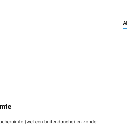
A
imte
ucheruimte (wel een buitendouche) en zonder