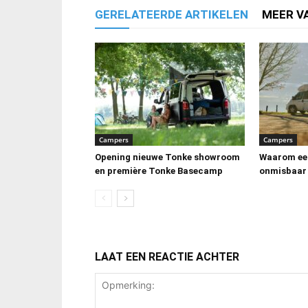
GERELATEERDE ARTIKELEN
MEER V
Campers
Campers
Opening nieuwe Tonke showroom
Waarom ee
en première Tonke Basecamp
onmisbaar 
LAAT EEN REACTIE ACHTER