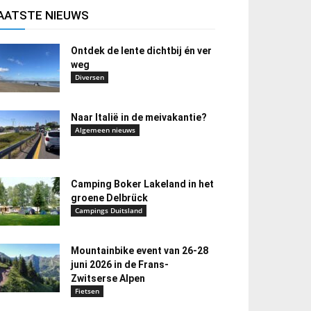
AATSTE NIEUWS
Ontdek de lente dichtbij én ver
weg
Diversen
Naar Italië in de meivakantie?
Algemeen nieuws
Camping Boker Lakeland in het
groene Delbrück
Campings Duitsland
Mountainbike event van 26-28
juni 2026 in de Frans-
Zwitserse Alpen
Fietsen