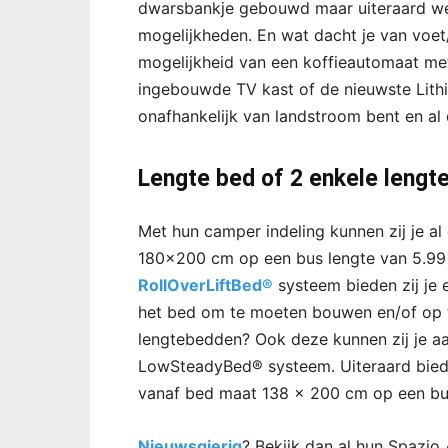
dwarsbankje gebouwd maar uiteraard wel
mogelijkheden. En wat dacht je van voe
mogelijkheid van een koffieautomaat met
ingebouwde TV kast of de nieuwste Lithi
onafhankelijk van landstroom bent en al 
Lengte bed of 2 enkele leng
Met hun camper indeling kunnen zij je a
180×200 cm op een bus lengte van 5.99 
RollOverLiftBed®
systeem bieden zij je 
het bed om te moeten bouwen en/of op t
lengtebedden? Ook deze kunnen zij je a
LowSteadyBed® systeem. Uiteraard bied
vanaf bed maat 138 x 200 cm op een bus
Nieuwsgierig
? Bekijk dan al hun Spazi