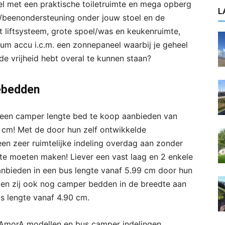
 met een praktische toiletruimte en mega opberg
L
t/beenondersteuning onder jouw stoel en de
 liftsysteem, grote spoel/was en keukenruimte,
um accu i.c.m. een zonnepaneel waarbij je geheel
de vrijheid hebt overal te kunnen staan?
tebedden
l een camper lengte bed te koop aanbieden van
cm! Met de door hun zelf ontwikkelde
een zeer ruimtelijke indeling overdag aan zonder
e moeten maken! Liever een vast laag en 2 enkele
anbieden in een bus lengte vanaf 5.99 cm door hun
en zij ook nog camper bedden in de breedte aan
 lengte vanaf 4.90 cm.
o AmorA modellen en bus camper indelingen.