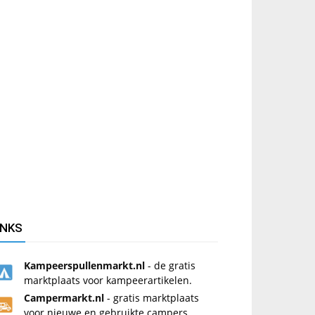
INKS
Kampeerspullenmarkt.nl
- de gratis
marktplaats voor kampeerartikelen.
Campermarkt.nl
- gratis marktplaats
voor nieuwe en gebruikte campers.