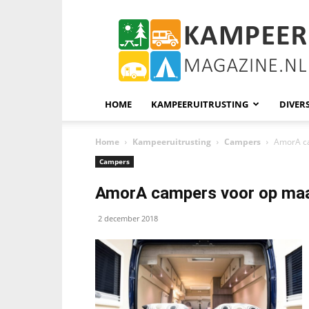
KampeerMagazine
HOME
KAMPEERUITRUSTING
DIVER
Home
Kampeeruitrusting
Campers
AmorA c
Campers
AmorA campers voor op ma
2 december 2018