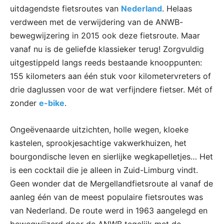
uitdagendste fietsroutes van
Nederland
. Helaas
verdween met de verwijdering van de ANWB-
bewegwijzering in 2015 ook deze fietsroute. Maar
vanaf nu is de geliefde klassieker terug! Zorgvuldig
uitgestippeld langs reeds bestaande knooppunten:
155 kilometers aan één stuk voor kilometervreters of
drie daglussen voor de wat verfijndere fietser. Mét of
zonder
e-bike
.
Ongeëvenaarde uitzichten, holle wegen, kloeke
kastelen, sprookjesachtige vakwerkhuizen, het
bourgondische leven en sierlijke wegkapelletjes… Het
is een cocktail die je alleen in Zuid-Limburg vindt.
Geen wonder dat de Mergellandfietsroute al vanaf de
aanleg één van de meest populaire fietsroutes was
van Nederland. De route werd in 1963 aangelegd en
bewegwijzerd door de ANWB tegelijk met de