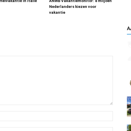
eivakantie in Italië
ANWB Vakantiemonitor: 8 miljoen
Nederlanders kiezen voor
vakantie
A