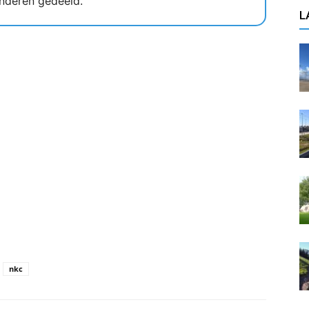
nderen gedeeld.
L
nkc