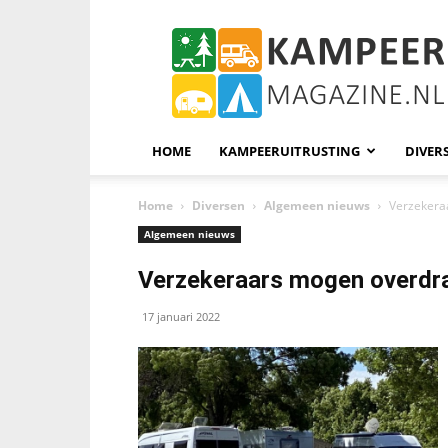
KampeerMagazine
HOME
KAMPEERUITRUSTING
DIVER
Home
Diversen
Algemeen nieuws
Verzekera
Algemeen nieuws
Verzekeraars mogen overdra
17 januari 2022