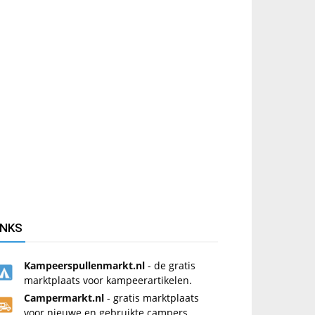
INKS
Kampeerspullenmarkt.nl
- de gratis
marktplaats voor kampeerartikelen.
Campermarkt.nl
- gratis marktplaats
voor nieuwe en gebruikte campers.