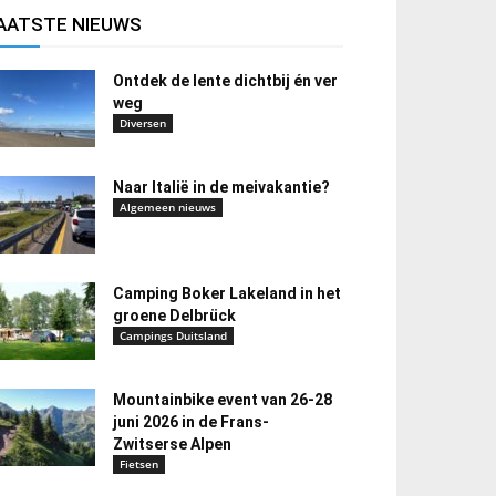
AATSTE NIEUWS
Ontdek de lente dichtbij én ver
weg
Diversen
Naar Italië in de meivakantie?
Algemeen nieuws
Camping Boker Lakeland in het
groene Delbrück
Campings Duitsland
Mountainbike event van 26-28
juni 2026 in de Frans-
Zwitserse Alpen
Fietsen