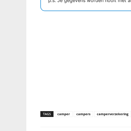
p.s. Je gegevens worden nooit met a
TAGS
camper
campers
camperverzekering