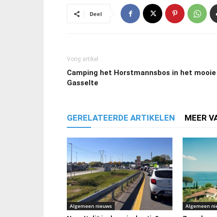
Deel
Vorig artikel
Camping het Horstmannsbos in het mooie
Gasselte
GERELATEERDE ARTIKELEN
MEER V
Algemeen nieuws
Algemeen ni