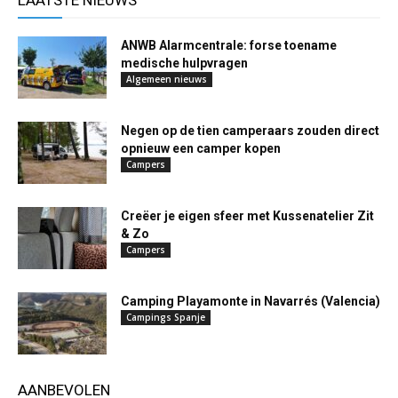
LAATSTE NIEUWS
ANWB Alarmcentrale: forse toename
medische hulpvragen
Algemeen nieuws
Negen op de tien camperaars zouden direct
opnieuw een camper kopen
Campers
Creëer je eigen sfeer met Kussenatelier Zit
& Zo
Campers
Camping Playamonte in Navarrés (Valencia)
Campings Spanje
AANBEVOLEN