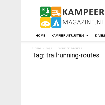
KampeerMagazine
HOME
KAMPEERUITRUSTING
DIVER
Home
Tags
Trailrunning-routes
Tag: trailrunning-routes