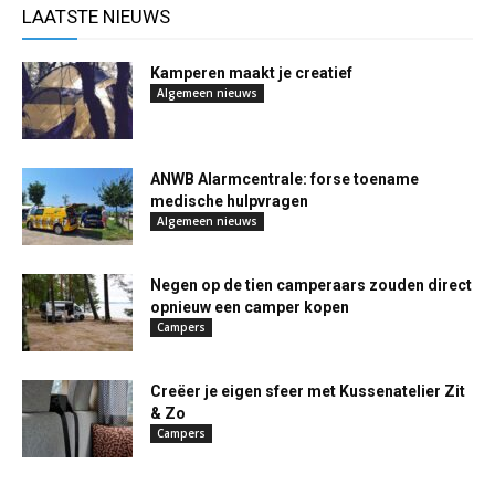
LAATSTE NIEUWS
Kamperen maakt je creatief
Algemeen nieuws
ANWB Alarmcentrale: forse toename
medische hulpvragen
Algemeen nieuws
Negen op de tien camperaars zouden direct
opnieuw een camper kopen
Campers
Creëer je eigen sfeer met Kussenatelier Zit
& Zo
Campers