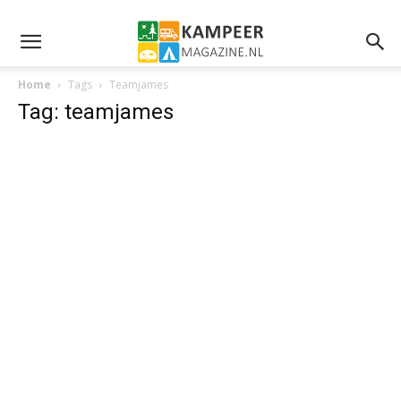
Home
Tags
Teamjames
Tag: teamjames