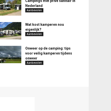
Campings met privé sanitair in
Nederland
Aanbevolen
Wat kost kamperen nou
eigenlijk?
Aanbevolen
Onweer op de camping: tips
voor veilig kamperen tijdens
onweer
Aanbevolen