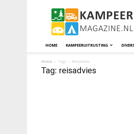
KampeerMagazine
HOME
KAMPEERUITRUSTING
DIVER
Home
Tags
Reisadvies
Tag: reisadvies