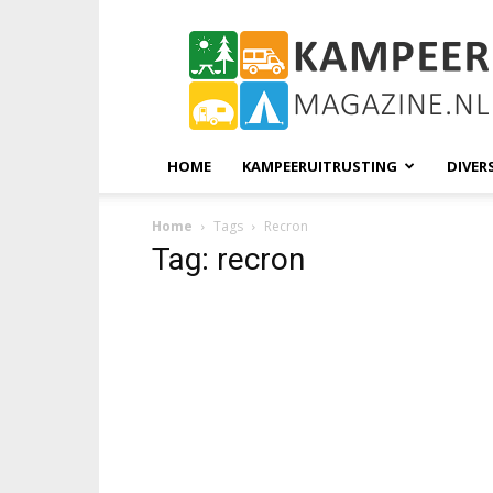
KampeerMagazine
HOME
KAMPEERUITRUSTING
DIVER
Home
Tags
Recron
Tag: recron