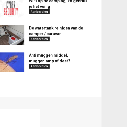
WiFi op de camping, zo gebruik
je het veilig
Aanbevolen
De watertank reinigen van de
camper / caravan
Aanbevolen
Anti muggen middel,
muggenlamp of deet?
Aanbevolen