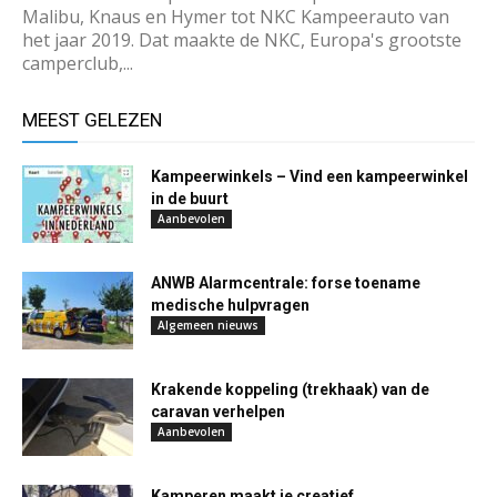
Malibu, Knaus en Hymer tot NKC Kampeerauto van
het jaar 2019. Dat maakte de NKC, Europa's grootste
camperclub,...
MEEST GELEZEN
Kampeerwinkels – Vind een kampeerwinkel
in de buurt
Aanbevolen
ANWB Alarmcentrale: forse toename
medische hulpvragen
Algemeen nieuws
Krakende koppeling (trekhaak) van de
caravan verhelpen
Aanbevolen
Kamperen maakt je creatief