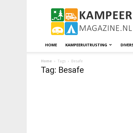
KampeerMagazine
HOME
KAMPEERUITRUSTING
DIVER
Home
Tags
Besafe
Tag: Besafe