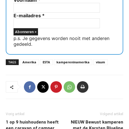
Voornaam
*
E-mailadres
*
p.s. Je gegevens worden nooit met anderen
gedeeld.
TAGS
Amerika
ESTA
kampereninamerika
visum
Vorig artikel
Volgend artikel
1 op 9 huishoudens heeft
NIEUW Bewust kamperen
een caravan of camper
met de Karsten Blueline