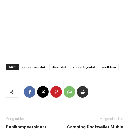
TAGS
aanhangerslot
disselslot
koppelingsslot
wielklem
Vorig artikel
Volgend artikel
Paalkampeerplaats
Camping Dockweiler Mühle