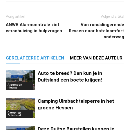
Vorig artikel
Volgend artikel
ANWB Alarmcentrale ziet
Van rondslingerende
verschuiving in hulpvragen
flessen naar hotelcomfort
onderweg
GERELATEERDE ARTIKELEN
MEER VAN DEZE AUTEUR
Auto te breed? Dan kun je in
Duitsland een boete krijgen!
Algemeen
nieuws
Camping Ulmbachtalsperre in het
groene Hessen
Campings
Duitsland
Deze Duitse Baustellen kunnen je