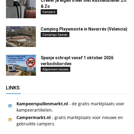
Creëer je eigen sfeer met Kussenatelier Zit
& Zo
Campers
Camping Playamonte in Navarrés (Valencia)
Campings Spanje
Spanje schrapt vanaf 1 oktober 2026
verbodsborden
Algemeen nieuws
LINKS
Kampeerspullenmarkt.nl
- de gratis marktplaats voor
kampeerartikelen.
Campermarkt.nl
- gratis marktplaats voor nieuwe en
gebruikte campers.