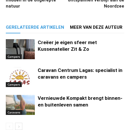
midden in de ongerepte
ontspannen verblijf aan de
natuur
Noordzee
GERELATEERDE ARTIKELEN
MEER VAN DEZE AUTEUR
Creëer je eigen sfeer met
Kussenatelier Zit & Zo
Campers
Caravan Centrum Lagas: specialist in
caravans en campers
Campers
Vernieuwde Kompakt brengt binnen-
en buitenleven samen
Caravans