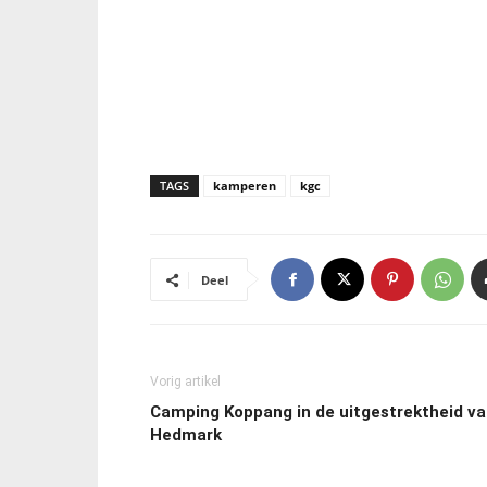
TAGS
kamperen
kgc
Deel
Vorig artikel
Camping Koppang in de uitgestrektheid v
Hedmark