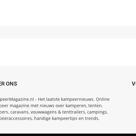
ER ONS
V
eerMagazine.nl - Het laatste kampeernieuws. Online
eer magazine met nieuws over kamperen, tenten,
ers, caravans, vouwwagens & tenttrailers, campings,
eeraccessoires, handige kampeertips en trends.