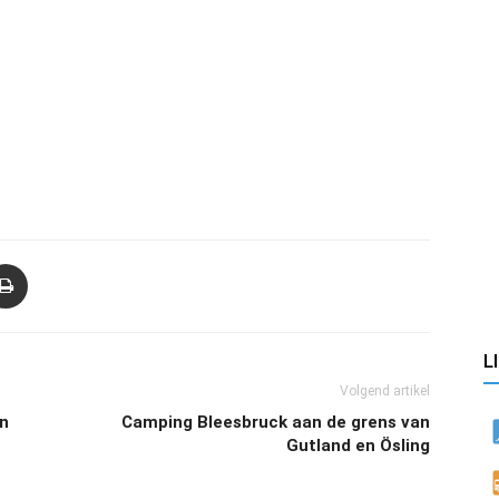
L
Volgend artikel
an
Camping Bleesbruck aan de grens van
Gutland en Ösling