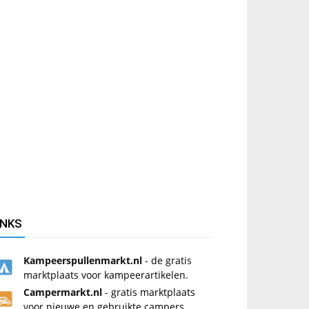
INKS
Kampeerspullenmarkt.nl
- de gratis
marktplaats voor kampeerartikelen.
Campermarkt.nl
- gratis marktplaats
voor nieuwe en gebruikte campers.