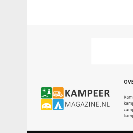
OV
Kamp
kamp
camp
kamp