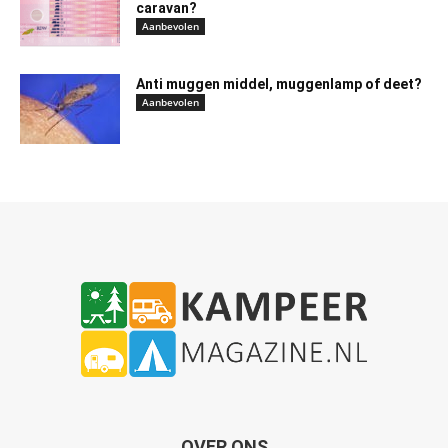
caravan?
Aanbevolen
Anti muggen middel, muggenlamp of deet?
Aanbevolen
OVER ONS