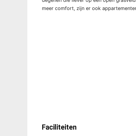
degenen die liever op een open grasveld
meer comfort, zijn er ook appartementen
Faciliteiten