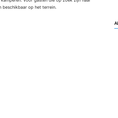
 kamperen. Voor gasten die op zoek zijn naar
 beschikbaar op het terrein.
A