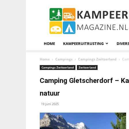
KampeerMagazine
HOME
KAMPEERUITRUSTING
DIVER
Home
Campings
Campings Zwitserland
Camp
Campings Zwitserland
Zwitserland
Camping Gletscherdorf – Ka
natuur
19 juni 2025