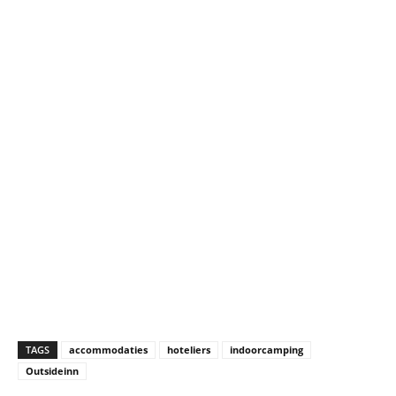
TAGS
accommodaties
hoteliers
indoorcamping
Outsideinn