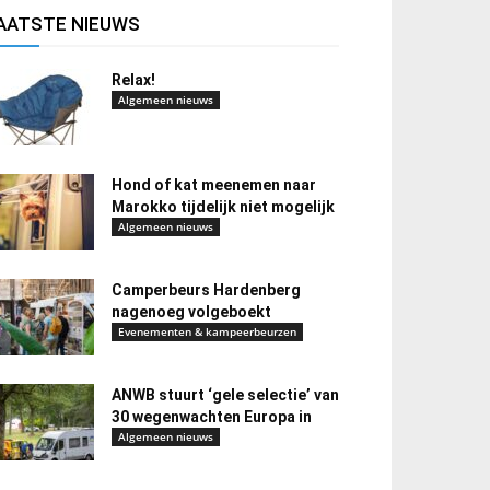
AATSTE NIEUWS
Relax!
Algemeen nieuws
Hond of kat meenemen naar
Marokko tijdelijk niet mogelijk
Algemeen nieuws
Camperbeurs Hardenberg
nagenoeg volgeboekt
Evenementen & kampeerbeurzen
ANWB stuurt ‘gele selectie’ van
30 wegenwachten Europa in
Algemeen nieuws