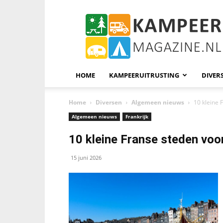
KampeerMagazine
HOME
KAMPEERUITRUSTING
DIVER
Home
Diversen
Algemeen nieuws
10 kleine 
Algemeen nieuws
Frankrijk
10 kleine Franse steden voo
15 juni 2026