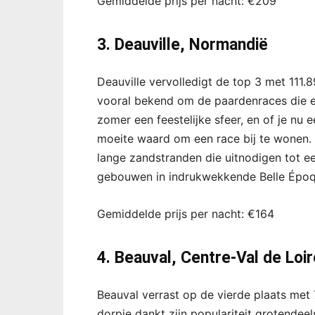
Gemiddelde prijs per nacht: €209
3. Deauville, Normandië
Deauville vervolledigt de top 3 met 111.
vooral bekend om de paardenraces die er
zomer een feestelijke sfeer, en of je nu 
moeite waard om een race bij te wonen. 
lange zandstranden die uitnodigen tot e
gebouwen in indrukwekkende Belle Époqu
Gemiddelde prijs per nacht: €164
4. Beauval, Centre-Val de Loir
Beauval verrast op de vierde plaats met
dorpje dankt zijn populariteit grotendee