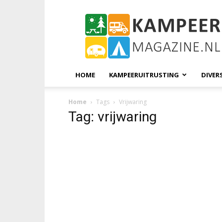
KampeerMagazine
HOME
KAMPEERUITRUSTING
DIVER
Home
Tags
Vrijwaring
Tag: vrijwaring