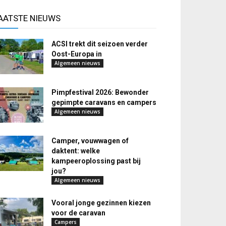
AATSTE NIEUWS
ACSI trekt dit seizoen verder
Oost-Europa in
Algemeen nieuws
Pimpfestival 2026: Bewonder
gepimpte caravans en campers
Algemeen nieuws
Camper, vouwwagen of
daktent: welke
kampeeroplossing past bij
jou?
Algemeen nieuws
Vooral jonge gezinnen kiezen
voor de caravan
Campers