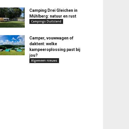
Camping Drei Gleichen in
Mühlberg: natuur en rust
Campings Duitsland
Camper, vouwwagen of
daktent: welke
kampeeroplossing past bij
jou?
Algemeen nieuws