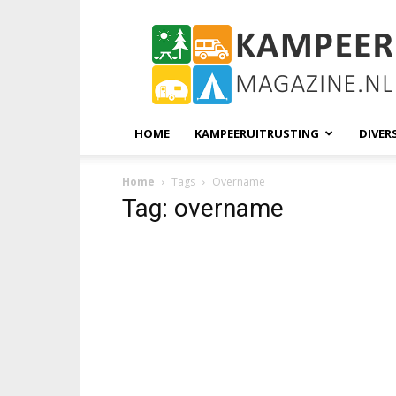
KampeerMagazine
HOME
KAMPEERUITRUSTING
DIVER
Home
Tags
Overname
Tag: overname