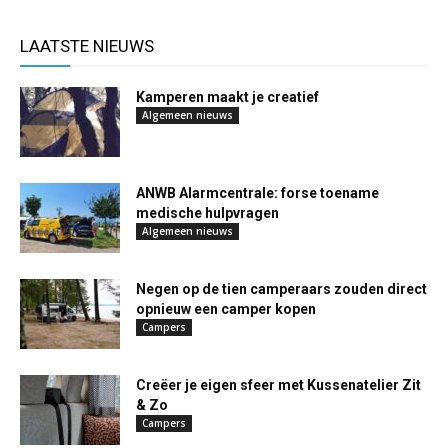
LAATSTE NIEUWS
Kamperen maakt je creatief
Algemeen nieuws
ANWB Alarmcentrale: forse toename
medische hulpvragen
Algemeen nieuws
Negen op de tien camperaars zouden direct
opnieuw een camper kopen
Campers
Creëer je eigen sfeer met Kussenatelier Zit
& Zo
Campers