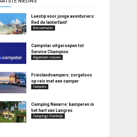
AATSTE NIEUWS
Leestip voor jonge avonturiers:
Red de lanterfant!
Reisverhalen
Campstar uitgeroepen tot
Service Champion
Algemeen nieuws
Frieslandcampers: zorgeloos
op reis met een camper
Campers
Camping Navarre: kamperen in
het hart van Langres
Campings Frankrijk